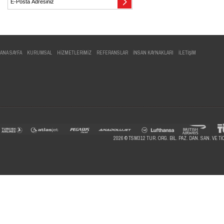
ANA SAYFA
KURUMSAL
HİZMETLERİMİZ
REFERANSLAR
İNSAN KAYNAKLARI
İLETİŞİM
2026 © TSM312 TUR. ORG. BİL. PAZ. DAN. SAN. VE TİC.