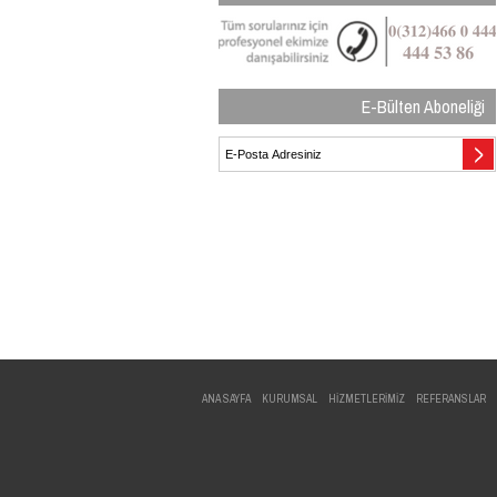
E-Bülten Aboneliği
ANA SAYFA
KURUMSAL
HİZMETLERİMİZ
REFERANSLAR