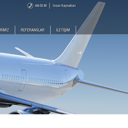
444 53 86
İnsan Kaynakları
RİMİZ
REFERANSLAR
İLETİŞİM